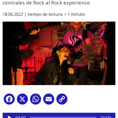
centrales de Rock al Rock experience.
18.06.2022 |
tiempo de lectura:
< 1
minuto
Facebook
X
WhatsApp
Email
Copy
Link
Reproductor
de