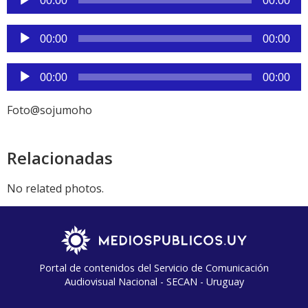
00:00
00:00
audio
Reproductor
00:00
00:00
de
audio
Reproductor
00:00
00:00
de
audio
Foto@sojumoho
Relacionadas
No related photos.
Portal de contenidos del Servicio de Comunicación
Audiovisual Nacional - SECAN - Uruguay