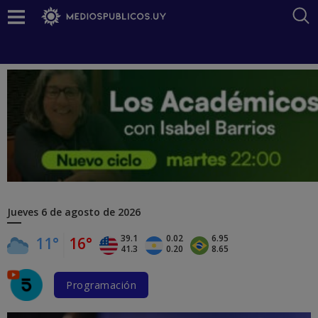
Jueves
6 de agosto de 2026
39.1
0.02
6.95
11°
16°
41.3
0.20
8.65
Programación