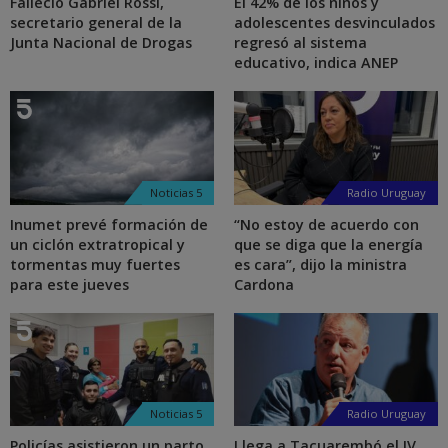
Falleció Gabriel Rossi,
El 42% de los niños y
secretario general de la
adolescentes desvinculados
Junta Nacional de Drogas
regresó al sistema
educativo, indica ANEP
Noticias 5
Radio Uruguay
Inumet prevé formación de
“No estoy de acuerdo con
un ciclón extratropical y
que se diga que la energía
tormentas muy fuertes
es cara”, dijo la ministra
para este jueves
Cardona
Noticias 5
Radio Uruguay
Policías asistieron un parto
Llega a Tacuarembó el IV