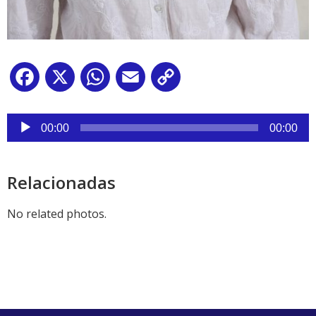
Facebook
X
WhatsApp
Email
Copy
Link
Reproductor
de
00:00
00:00
audio
Relacionadas
No related photos.