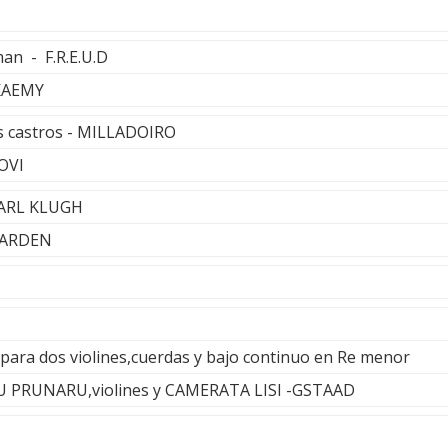
man - F.R.E.U.D
KAEMY
s castros - MILLADOIRO
OVI
EARL KLUGH
GARDEN
 para dos violines,cuerdas y bajo continuo en Re menor
IU PRUNARU,violines y CAMERATA LISI -GSTAAD