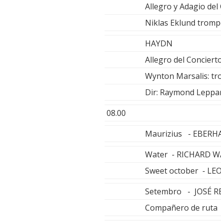
Allegro y Adagio de
Niklas Eklund trom
HAYDN
Allegro del Concier
Wynton Marsalis: tr
Dir: Raymond Leppa
08.00
Maurizius - EBER
Water - RICHARD 
Sweet october - 
Setembro - JOSÉ 
Compañero de ruta