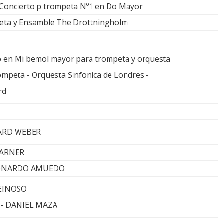
l Concierto p trompeta Nº1 en Do Mayor
peta y Ensamble The Drottningholm
to en Mi bemol mayor para trompeta y orquesta
ompeta - Orquesta Sinfonica de Londres -
rd
HARD WEBER
WARNER
LEONARDO AMUEDO
REINOSO
 - DANIEL MAZA