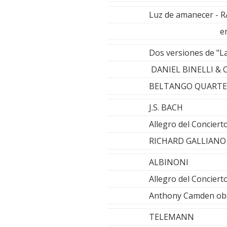
Luz de amanecer - R
en el Festiva
Dos versiones de "La
DANIEL BINELLI & 
BELTANGO QUART
J.S. BACH
Allegro del Conciert
RICHARD GALLIANO
ALBINONI
Allegro del Conciert
Anthony Camden obo
TELEMANN