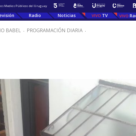
 los Medios Públicos del Uruguay
evisión
Radio
Noticias
TV
Ra
IO BABEL
.
PROGRAMACIÓN DIARIA
.