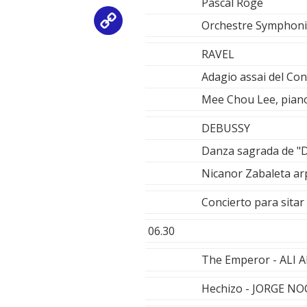
Pascal Rogé
Copy
Orchestre Symphoniq
Link
RAVEL
Adagio assai del Con
Mee Chou Lee, piano.
DEBUSSY
Danza sagrada de "D
Nicanor Zabaleta ar
Concierto para sita
06.30
The Emperor - ALI
Hechizo - JORGE NO