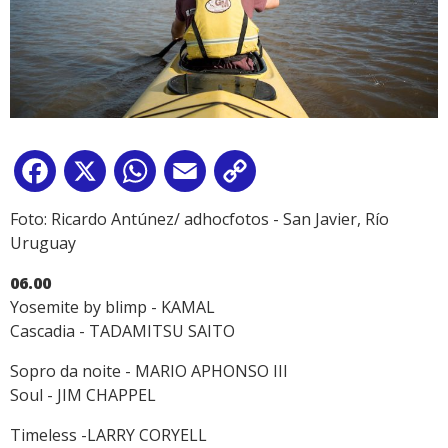
Facebook
X
WhatsApp
Email
Copy
Link
Foto: Ricardo Antúnez/ adhocfotos - San Javier, Río
Uruguay
06.00
Yosemite by blimp - KAMAL
Cascadia - TADAMITSU SAITO
Sopro da noite - MARIO APHONSO III
Soul - JIM CHAPPEL
Timeless -LARRY CORYELL