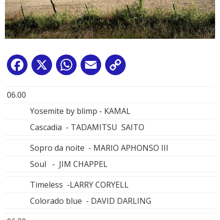
Facebook
X
WhatsApp
Email
Copy
Link
06.00
Yosemite by blimp - KAMAL
Cascadia - TADAMITSU SAITO
Sopro da noite - MARIO APHONSO III
Soul - JIM CHAPPEL
Timeless -LARRY CORYELL
Colorado blue - DAVID DARLING