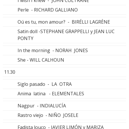
I wish I knew - JOHN COLTRANE
Perle - RICHARD GALLIANO
Oú es tu, mon amour? - BIRÉLLI LAGRÈNE
Satin doll -STEPHANE GRAPPELLI y JEAN LUC
PONTY
In the morning - NORAH JONES
She - WILL CALHOUN
11.30
Siglo pasado - LA OTRA
Anima latina - ELEMENTALES
Nagpur - INDIALUCÍA
Rastro viejo - NIÑO JOSELE
Fadista louco - JAVIER LIMÓN y MARIZA