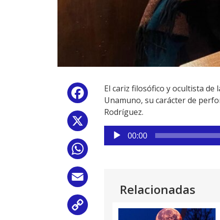
El cariz filosófico y ocultista 
Facebook
Unamuno, su carácter de perfor
Rodríguez.
X
Reproductor
00:00
de
WhatsApp
audio
Email
Relacionadas
Copy