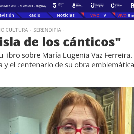
 los Medios Públicos del Uruguay
evisión
Radio
Noticias
TV
Ra
IO CULTURA
.
SERENDIPIA
.
isla de los cánticos"
 libro sobre María Eugenia Vaz Ferreira, "
a y el centenario de su obra emblemática