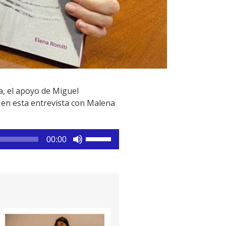
ba, el apoyo de Miguel
 en esta entrevista con Malena
Utiliza
00:00
las
teclas
de
flecha
arriba/abajo
para
aumentar