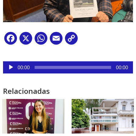
Facebook
X
WhatsApp
Email
Copy
Link
Reproductor
00:00
00:00
de
audio
Relacionadas