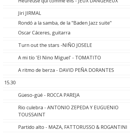
Heureuse qui comme elis - JEUX DANGEREUX
Jiri JIRMAL
Rondó a la samba, de la "Baden Jazz suite"
Oscar Cáceres, guitarra
Turn out the stars -NIÑO JOSELE
A mi tío 'El Nino Miguel' - TOMATITO
A ritmo de berza - DAVID PEÑA DORANTES
15.30
Güeso-güé - ROCCA PAREJA
Rio culebra - ANTONIO ZEPEDA Y EUGUENIO
TOUSSAINT
Partido alto - MAZA, FATTORUSSO & ROGANTINI