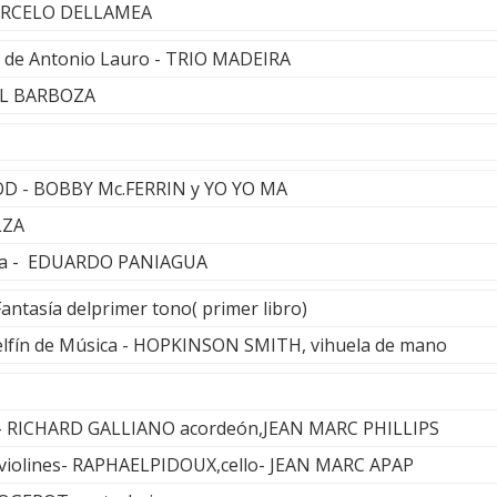
ARCELO DELLAMEA
3 de Antonio Lauro - TRIO MADEIRA
AÚL BARBOZA
D - BOBBY Mc.FERRIN y YO YO MA
LZA
nola - EDUARDO PANIAGUA
ntasía delprimer tono( primer libro)
 Delfín de Música - HOPKINSON SMITH, vihuela de mano
ie - RICHARD GALLIANO acordeón,JEAN MARC PHILLIPS
violines- RAPHAELPIDOUX,cello- JEAN MARC APAP