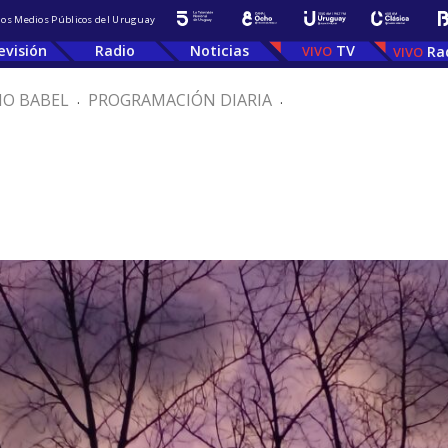
 los Medios Públicos del Uruguay
evisión
Radio
Noticias
TV
Ra
IO BABEL
.
PROGRAMACIÓN DIARIA
.