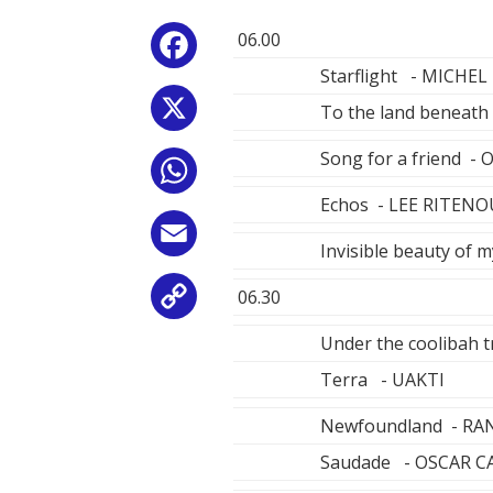
06.00
Facebook
Starflight - MICH
X
To the land beneat
Song for a friend -
WhatsApp
Echos - LEE RITENO
Email
Invisible beauty of
06.30
Copy
Under the coolibah 
Link
Terra - UAKTI
Newfoundland - RA
Saudade - OSCAR C