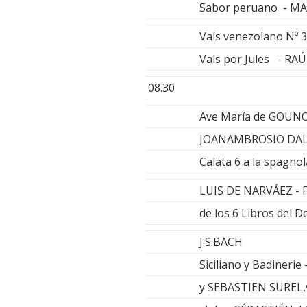
Sabor peruano - M
Vals venezolano Nº 
Vals por Jules - R
08.30
Ave María de GOUNO
JOANAMBROSIO DA
Calata 6 a la spag
LUIS DE NARVÁEZ - Fa
de los 6 Libros del
J.S.BACH
Siciliano y Badiner
y SEBASTIEN SUREL,