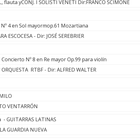
, flauta yCONJ. I SOLISTI VENETI Dir:FRANCO SCIMONE
e Nº 4 en Sol mayormop.61 Mozartiana
 ESCOCESA - Dir: JOSÉ SEREBRIER
 Concierto Nº 8 en Re mayor Op.99 para violín
y ORQUESTA RTBF - Dir: ALFRED WALTER
AMILO
TETO VENTARRÓN
a - GUITARRAS LATINAS
E LA GUARDIA NUEVA