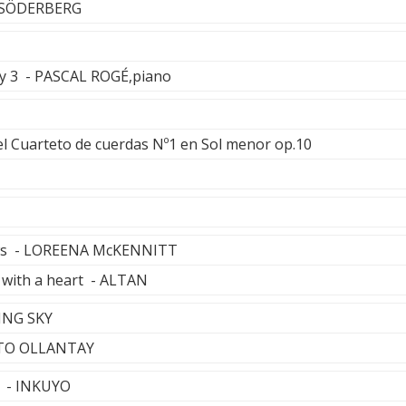
 SÖDERBERG
y 3 - PASCAL ROGÉ,piano
del Cuarteto de cuerdas Nº1 en Sol menor op.10
ws - LOREENA McKENNITT
 with a heart - ALTAN
ING SKY
ETO OLLANTAY
s - INKUYO