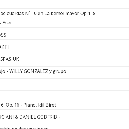
 de cuerdas Nº 10 en La bemol mayor Op 118
s Eder
ASS
AKTI
 SPASIUK
lojo - WILLY GONZALEZ y grupo
 Op. 16 - Piano, Idil Biret
UCIANI & DANIEL GODFRID -