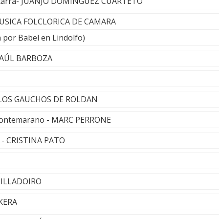
uitarra- JUANJO DOMÍNGUEZ CUARTETO
- MUSICA FOLCLORICA DE CAMARA
a por Babel en Lindolfo)
- RAÚL BARBOZA
 - LOS GAUCHOS DE ROLDAN
 Montemarano - MARC PERRONE
a - CRISTINA PATO
MILLADOIRO
NKERA