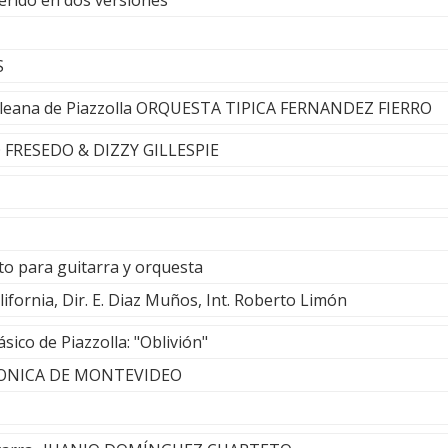
erido en dos versiones
S
Troileana de Piazzolla ORQUESTA TIPICA FERNANDEZ FIERRO
O FRESEDO & DIZZY GILLESPIE
to para guitarra y orquesta
ifornia, Dir. E. Diaz Muños, Int. Roberto Limón
sico de Piazzolla: "Oblivión"
ONICA DE MONTEVIDEO