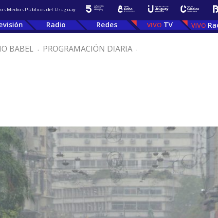
 los Medios Públicos del Uruguay
evisión
Radio
Redes
TV
Ra
IO BABEL
.
PROGRAMACIÓN DIARIA
.