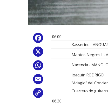
06.00
Facebook
Kasserine - ANOU
X
Mantos Negros I 
Nacencia - MANOL
WhatsApp
Joaquín RODRIGO
Email
"Adagio" del Concie
Cuarteto de guitarras
Copy
06.30
Link