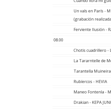
Cuando llora mi g
Un vals en París 
(grabación realizad
Ferviente Ilusión 
08.00
Chotis cuadrillero
La Tararntelle de
Tarantella Muineir
Rubíercos - HEVIA
Maneo Fontenla - 
Drakian - KEPA JU