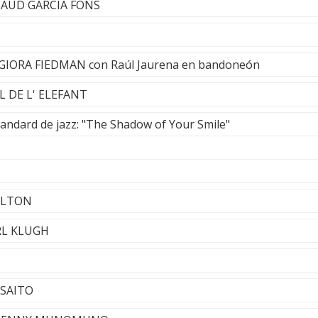
NAUD GARCÍA FONS
- GIORA FIEDMAN con Raúl Jaurena en bandoneón
EL DE L' ELEFANT
tandard de jazz: "The Shadow of Your Smile"
ARLTON
EARL KLUGH
 SAITO