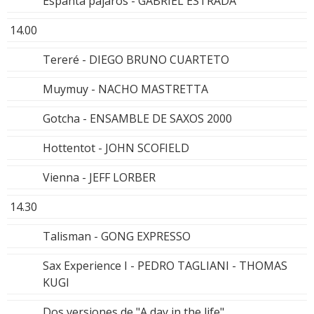
Espanta pájaros - GABRIEL ESTRADA
14.00
Tereré - DIEGO BRUNO CUARTETO
Muymuy - NACHO MASTRETTA
Gotcha - ENSAMBLE DE SAXOS 2000
Hottentot - JOHN SCOFIELD
Vienna - JEFF LORBER
14.30
Talisman - GONG EXPRESSO
Sax Experience I - PEDRO TAGLIANI - THOMAS
KUGI
Dos versiones de "A day in the life"