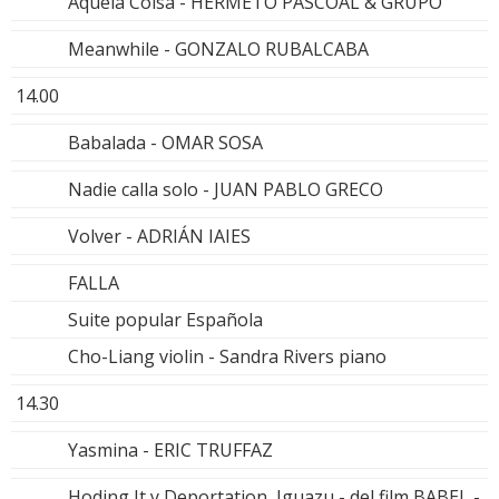
Aquela Coisa - HERMETO PASCOAL & GRUPO
Meanwhile - GONZALO RUBALCABA
14.00
Babalada - OMAR SOSA
Nadie calla solo - JUAN PABLO GRECO
Volver - ADRIÁN IAIES
FALLA
Suite popular Española
Cho-Liang violin - Sandra Rivers piano
14.30
Yasmina - ERIC TRUFFAZ
Hoding It y Deportation, Iguazu - del film BABEL -