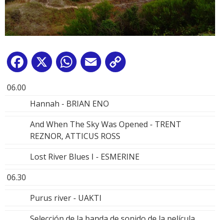
Facebook
X
WhatsApp
Email
Copy
Link
06.00
Hannah - BRIAN ENO
And When The Sky Was Opened - TRENT
REZNOR, ATTICUS ROSS
Lost River Blues I - ESMERINE
06.30
Purus river - UAKTI
Selección de la banda de sonido de la película