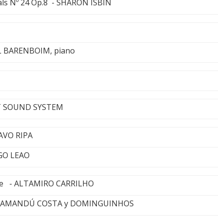
als Nº 24 Op.8 - SHARON ISBIN
L BARENBOIM, piano
T SOUND SYSTEM
AVO RIPA
GO LEAO
aire - ALTAMIRO CARRILHO
- YAMANDÚ COSTA y DOMINGUINHOS