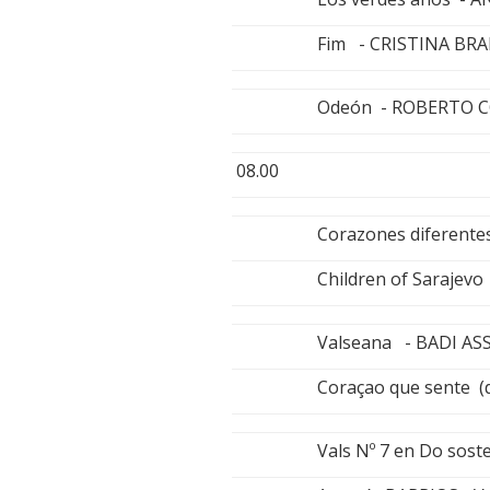
Fim - CRISTINA BR
Odeón - ROBERTO 
08.00
Corazones diferent
Children of Sarajev
Valseana - BADI AS
Coraçao que sente (
Vals Nº 7 en Do sos