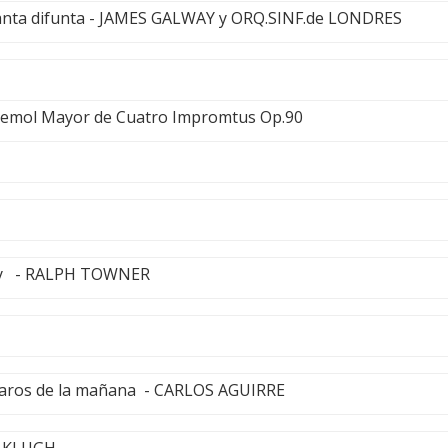
anta difunta - JAMES GALWAY y ORQ.SINF.de LONDRES
bemol Mayor de Cuatro Impromtus Op.90
asily - RALPH TOWNER
jaros de la mañana - CARLOS AGUIRRE
L KLUGH