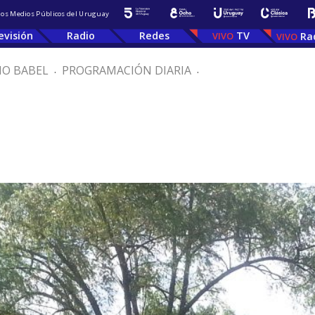
 los Medios Públicos del Uruguay
evisión
Radio
Redes
TV
Ra
IO BABEL
.
PROGRAMACIÓN DIARIA
.