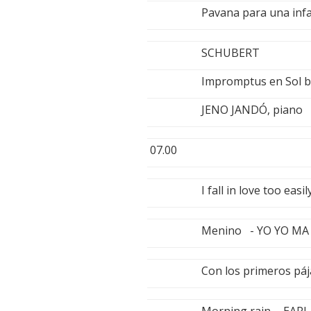
Pavana para una inf
SCHUBERT
Impromptus en Sol 
JENO JANDÓ, piano
07.00
I fall in love too e
Menino - YO YO MA
Con los primeros pá
Morning rain - EAR