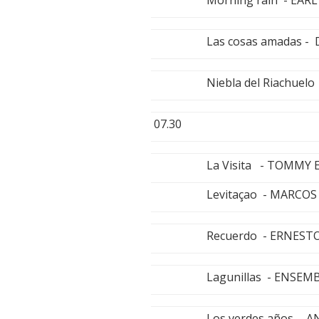
Las cosas amadas -
Niebla del Riachuel
07.30
La Visita - TOMM
Levitaçao - MARCOS
Recuerdo - ERNEST
Lagunillas - ENSE
Los verdes años -