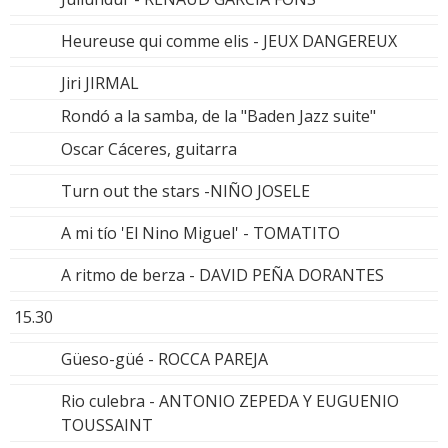
Heureuse qui comme elis - JEUX DANGEREUX
Jiri JIRMAL
Rondó a la samba, de la "Baden Jazz suite"
Oscar Cáceres, guitarra
Turn out the stars -NIÑO JOSELE
A mi tío 'El Nino Miguel' - TOMATITO
A ritmo de berza - DAVID PEÑA DORANTES
15.30
Güeso-güé - ROCCA PAREJA
Rio culebra - ANTONIO ZEPEDA Y EUGUENIO
TOUSSAINT