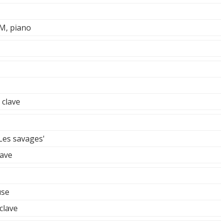
, piano
clave
Les savages'
ave
use
clave