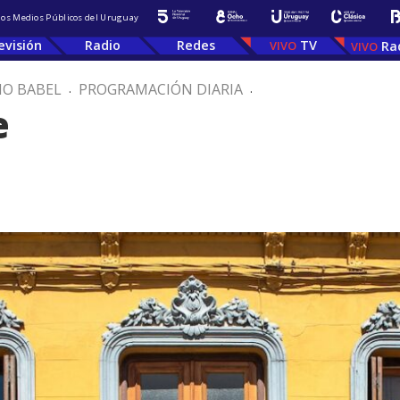
 los Medios Públicos del Uruguay
evisión
Radio
Redes
TV
Ra
IO BABEL
.
PROGRAMACIÓN DIARIA
.
e