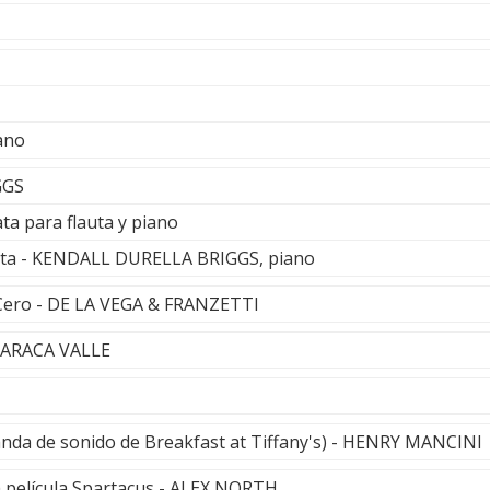
ano
GGS
ta para flauta y piano
ta - KENDALL DURELLA BRIGGS, piano
Cero - DE LA VEGA & FRANZETTI
MARACA VALLE
anda de sonido de Breakfast at Tiffany's) - HENRY MANCINI
la película Spartacus - ALEX NORTH