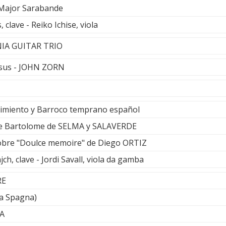
 Major Sarabande
lave - Reiko Ichise, viola
NIA GUITAR TRIO
lsus - JOHN ZORN
cimiento y Barroco temprano español
de Bartolome de SELMA y SALAVERDE
sobre "Doulce memoire" de Diego ORTIZ
ch, clave - Jordi Savall, viola da gamba
RE
La Spagna)
A