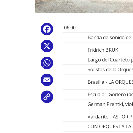
06.00
Facebook
Banda de sonido de 
X
Fridrich BRUK
Largo del Cuarteto 
WhatsApp
Solistas de la Orqu
Email
Brasilia - LA ORQ
Escualo - Gorlero (de
Copy
German Prentki, vio
Link
Vardarito - ASTOR
CON ORQUESTA LA 