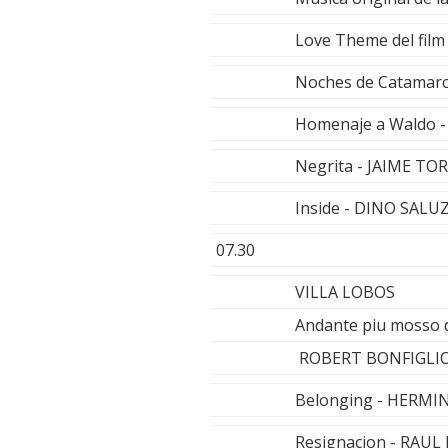
Love Theme del film
Noches de Catamar
Homenaje a Waldo 
Negrita - JAIME T
Inside - DINO SALU
07.30
VILLA LOBOS
Andante piu mosso d
ROBERT BONFIGLIO
Belonging - HERM
Resignacion - RAUL