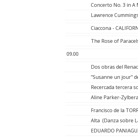
Concerto No. 3 in A
Lawrence Cummings, c
Ciaccona - CALIFOR
The Rose of Parace
09.00
Dos obras del Rena
"Susanne un jour" 
Recercada tercera 
Aline Parker-Zylberaj
Francisco de la TOR
Alta (Danza sobre 
EDUARDO PANIAGU