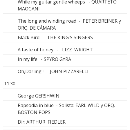
While my guitar gentle wheeps - QUARTETO
MAOGANI
The long and winding road - PETER BREINER y
ORQ. DE CÁMARA
Black Bird - THE KING'S SINGERS
A taste of honey - LIZZ WRIGHT
In my life - SPYRO GYRA
Oh,Darling ! - JOHN PIZZARELLI
11.30
George GERSHWIN
Rapsodia in blue - Solista: EARL WILD y ORQ.
BOSTON POPS
Dir: ARTHUR FIEDLER