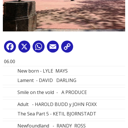
Facebook
X
WhatsApp
Email
Copy
Link
06.00
New born - LYLE MAYS
Lament - DAVID DARLING
Smile on the vold - A PRODUCE
Adult - HAROLD BUDD y JOHN FOXX
The Sea Part 5 - KETIL BJORNSTADT
Newfoundland - RANDY ROSS