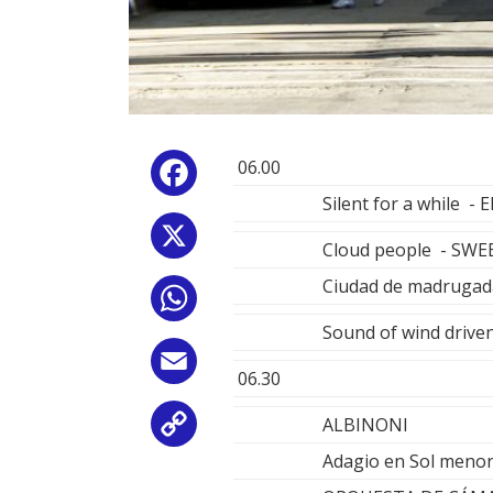
06.00
Facebook
Silent for a while 
X
Cloud people - SW
Ciudad de madrugad
WhatsApp
Sound of wind driv
Email
06.30
ALBINONI
Copy
Adagio en Sol meno
Link