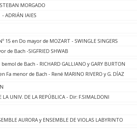
- ESTEBAN MORGADO
 - ADRIÁN IAIES
a Nº 15 en Do mayor de MOZART - SWINGLE SINGERS
yor de Bach -SIGFRIED SHWAB
Sol bemol de Bach - RICHARD GALLIANO y GARY BURTON
 en Fa menor de Bach - René MARINO RIVERO y G. DÍAZ
AN
 LA UNIV. DE LA REPÚBLICA - Dir: F.SIMALDONI
 ENSEMBLE AURORA y ENSEMBLE DE VIOLAS LABYRINTO