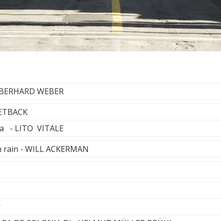
- EBERHARD WEBER
EETBACK
a - LITO VITALE
en rain - WILL ACKERMAN
r