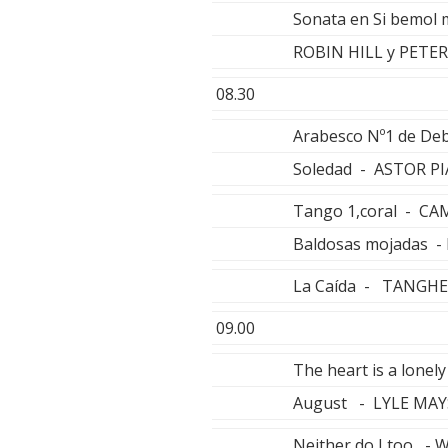
Sonata en Si bemol 
ROBIN HILL y PETER
08.30
Arabesco Nº1 de De
Soledad - ASTOR P
Tango 1,coral - C
Baldosas mojadas 
La Caída - TANGH
09.00
The heart is a lone
August - LYLE MAY
Neither do I too -