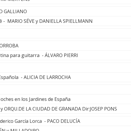
RD GALLIANO
çê - MARIO SÉVE y DANIELLA SPIELLMANN
TORROBA
atina para guitarra - ÁLVARO PIERRI
 Española - ALICIA DE LARROCHA
Noches en los Jardines de España
 y ORQU.DE LA CIUDAD DE GRANADA Dir:JOSEP PONS
Federico García Lorca - PACO DELUCÍA
ÉN y MILLADOIRO