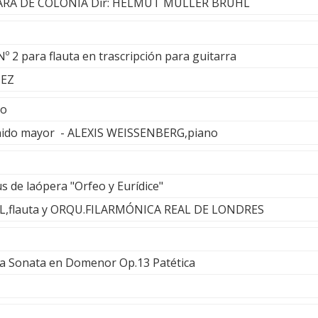
RA DE COLONIA Dir: HELMUT MÜLLER BRÜHL
Nº 2 para flauta en trascripción para guitarra
EZ
co
nido mayor - ALEXIS WEISSENBERG,piano
us de laópera "Orfeo y Eurídice"
L,flauta y ORQU.FILARMÓNICA REAL DE LONDRES
 la Sonata en Domenor Op.13 Patética