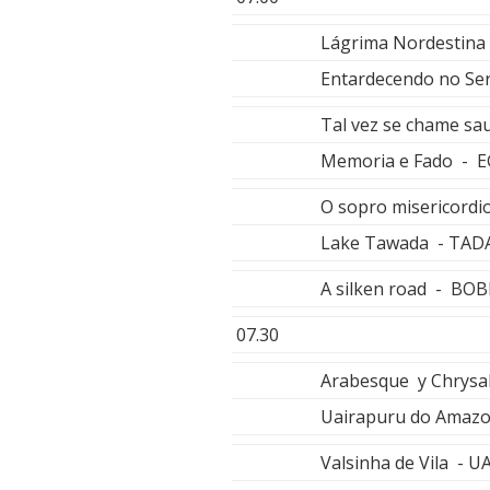
Lágrima Nordestin
Entardecendo no S
Tal vez se chame 
Memoria e Fado -
O sopro misericord
Lake Tawada - TAD
A silken road - BO
07.30
Arabesque y Chrys
Uairapuru do Amaz
Valsinha de Vila - U