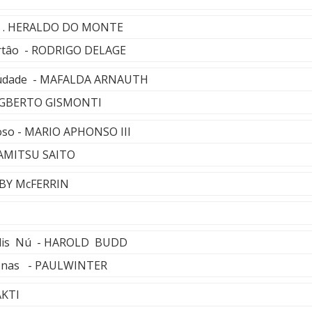
a . HERALDO DO MONTE
ertâo - RODRIGO DELAGE
saudade - MAFALDA ARNAUTH
 EGBERTO GISMONTI
ioso - MARIO APHONSO III
AMITSU SAITO
BBY McFERRIN
alis Nú - HAROLD BUDD
onas - PAULWINTER
AKTI