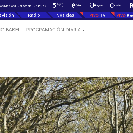
 los Medios Públicos del Uruguay
evisión
Radio
Noticias
TV
Ra
IO BABEL
.
PROGRAMACIÓN DIARIA
.