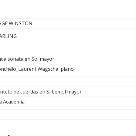
EORGE WINSTON
DARLING
nda sonata en Sol mayor
onchelo_Laurent Wagschal piano
inteto de cuerdas en Si bemol mayor
a Academia