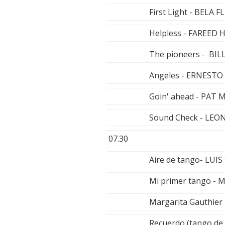
First Light - BELA F
Helpless - FAREED
The pioneers - BIL
Angeles - ERNESTO
Goin' ahead - PAT
Sound Check - LE
07.30
Aire de tango- LUI
Mi primer tango -
Margarita Gauthi
Recuerdo (tango de