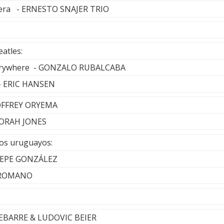
vera - ERNESTO SNAJER TRIO
atles:
verywhere - GONZALO RUBALCABA
l - ERIC HANSEN
EOFFREY ORYEMA
NORAH JONES
os uruguayos:
- PEPE GONZÁLEZ
O ROMANO
EBARRE & LUDOVIC BEIER