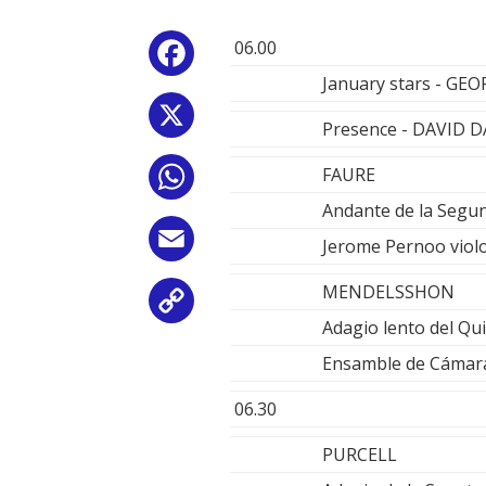
06.00
Facebook
January stars - G
X
Presence - DAVID 
FAURE
WhatsApp
Andante de la Segu
Email
Jerome Pernoo viol
MENDELSSHON
Copy
Adagio lento del Qu
Link
Ensamble de Cámar
06.30
PURCELL