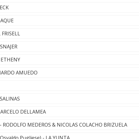
LECK
 HAQUE
L FRISELL
 SNAJER
 METHENY
ONARDO AMUEDO
S SALINAS
 MARCELO DELLAMEA
er - RODOLFO MEDEROS & NICOLAS COLACHO BRIZUELA
 Osvaldo Pugliese) - LA YUNTA