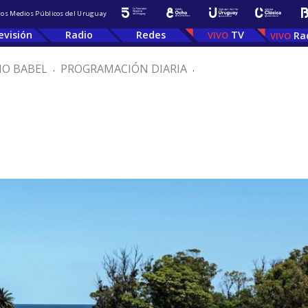
 los Medios Públicos del Uruguay
evisión
Radio
Redes
TV
Ra
IO BABEL
.
PROGRAMACIÓN DIARIA
.