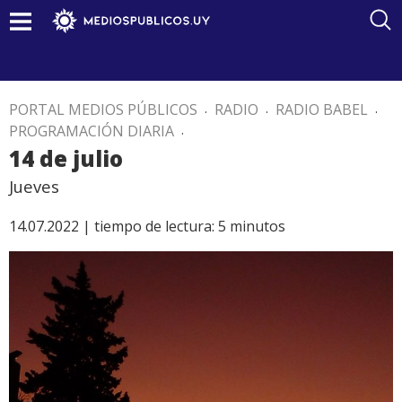
PORTAL MEDIOS PÚBLICOS
.
RADIO
.
RADIO BABEL
.
PROGRAMACIÓN DIARIA
.
14 de julio
Jueves
14.07.2022 |
tiempo de lectura:
5
minutos