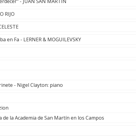
Reverdecer" - JUAN SAN MARTÍN
LO RIJO
 CELESTE
irba en Fa - LERNER & MOGUILEVSKY
rinete - Nigel Clayton: piano
zion
 de la Academia de San Martín en los Campos