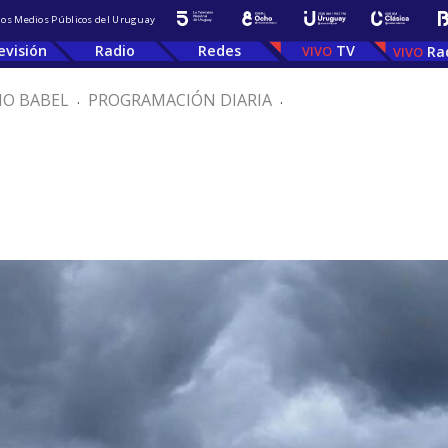
 los Medios Públicos del Uruguay
evisión
Radio
Redes
TV
Ra
IO BABEL
.
PROGRAMACIÓN DIARIA
.