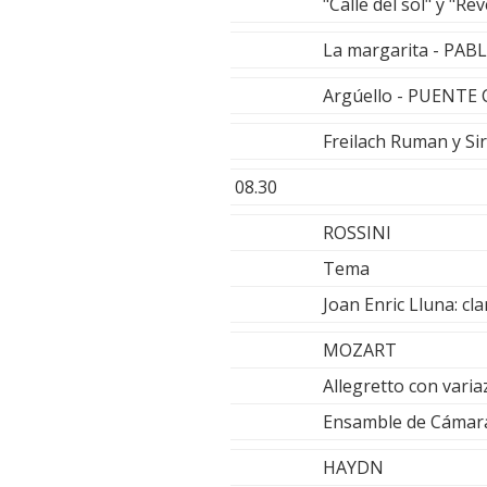
"Calle del sol" y "
La margarita - PAB
Argúello - PUENTE
Freilach Ruman y S
08.30
ROSSINI
Tema
Joan Enric Lluna: cla
MOZART
Allegretto con varia
Ensamble de Cámara
HAYDN