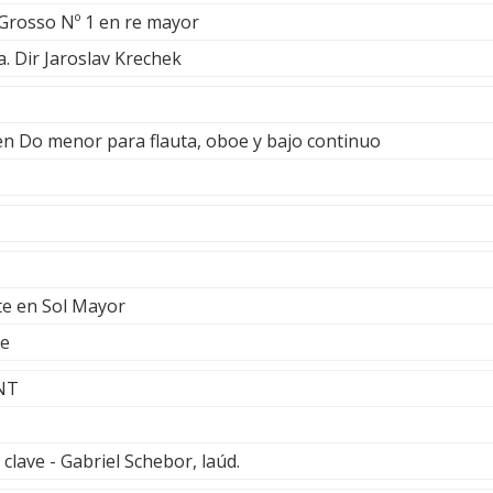
Grosso Nº 1 en re mayor
a. Dir Jaroslav Krechek
en Do menor para flauta, oboe y bajo continuo
te en Sol Mayor
ve
NT
clave - Gabriel Schebor, laúd.