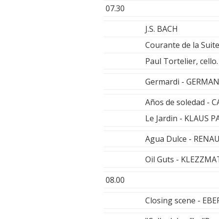
07.30
J.S. BACH
Courante de la Suit
Paul Tortelier, cello.
Germardi - GERMA
Años de soledad -
Le Jardin - KLAUS P
Agua Dulce - RENA
Oil Guts - KLEZZMA
08.00
Closing scene - E