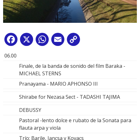
Facebook
X
WhatsApp
Email
Copy
Link
06.00
Finale, de la banda de sonido del film Baraka -
MICHAEL STERNS
Pranayama - MARIO APHONSO III
Shirabe for Nezasa Sect - TADASHI TAJIMA
DEBUSSY
Pastoral -lento dolce e rubato de la Sonata para
flauta arpa y viola
Trío: Barile, Jancsa y Kovacs