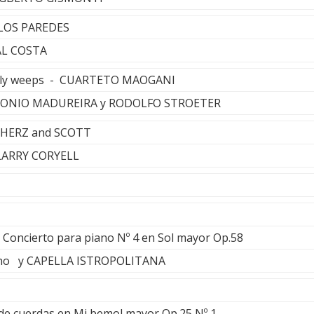
LOS PAREDES
AL COSTA
ntly weeps - CUARTETO MAOGANI
TONIO MADUREIRA y RODOLFO STROETER
NHERZ and SCOTT
 LARRY CORYELL
 Concierto para piano Nº 4 en Sol mayor Op.58
no y CAPELLA ISTROPOLITANA
 de cuerdas en Mi bemol mayor Op.25 Nº 1