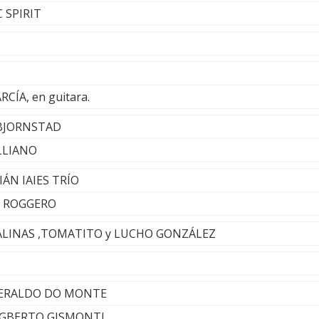
C SPIRIT
CÍA, en guitara.
 BJORNSTAD
ALLIANO
IÁN IAIES TRÍO
ÚO ROGGERO
S SALINAS ,TOMATITO y LUCHO GONZÁLEZ
 HERALDO DO MONTE
EGBERTO GISMONTI