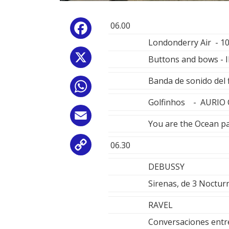
06.00
Facebook
Londonderry Air - 
X
Buttons and bows - 
Banda de sonido del
WhatsApp
Golfinhos - AURIO
Email
You are the Ocean p
06.30
Copy
DEBUSSY
Link
Sirenas, de 3 Noct
RAVEL
Conversaciones entre