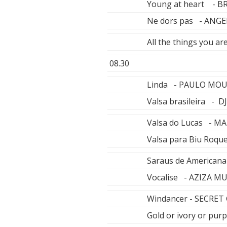
Young at heart - 
Ne dors pas - ANGE
All the things you
08.30
Linda - PAULO MO
Valsa brasileira - 
Valsa do Lucas - M
Valsa para Biu Roq
Saraus de America
Vocalise - AZIZA 
Windancer - SECRE
Gold or ivory or p