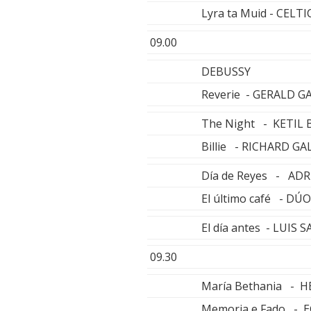
Lyra ta Muid - CELTI
09.00
DEBUSSY
Reverie - GERALD GAR
The Night - KETIL
Billie - RICHARD G
Día de Reyes - ADR
El último café - D
El día antes - LUI
09.30
María Bethania -
Memoria e Fado - 