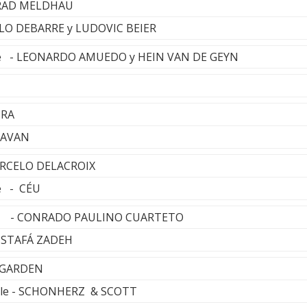
BRAD MELDHAU
LO DEBARRE y LUDOVIC BEIER
 are - LEONARDO AMUEDO y HEIN VAN DE GEYN
URA
DJAVAN
ARCELO DELACROIX
ue - CÉU
na - CONRADO PAULINO CUARTETO
MUSTAFÁ ZADEH
T GARDEN
urple - SCHONHERZ & SCOTT