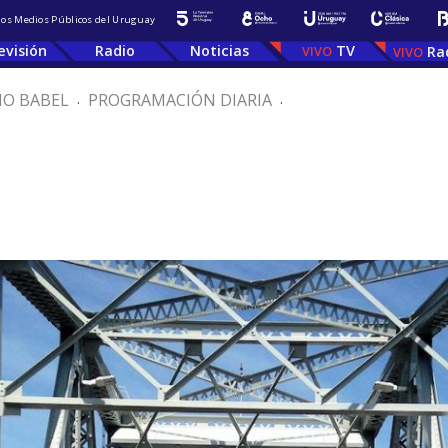
 los Medios Públicos del Uruguay
evisión
Radio
Noticias
TV
Ra
IO BABEL
.
PROGRAMACIÓN DIARIA
.