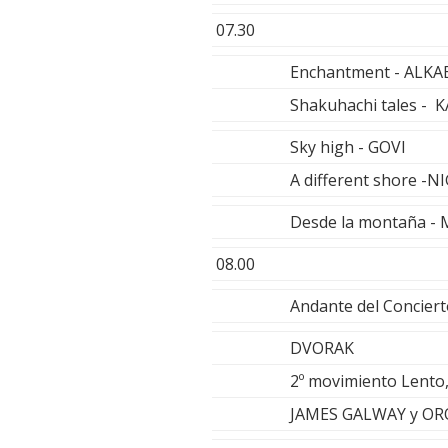
07.30
Enchantment - ALK
Shakuhachi tales - 
Sky high - GOVI
A different shore -
Desde la montaña 
08.00
Andante del Concier
DVORAK
2º movimiento Lento,
JAMES GALWAY y O