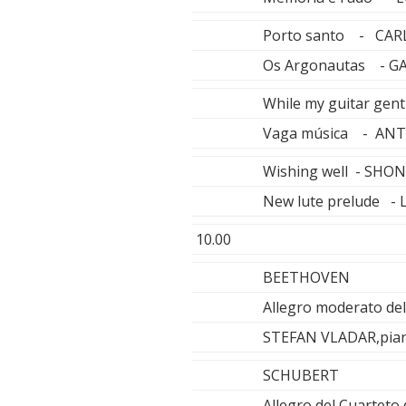
Porto santo - CAR
Os Argonautas - G
While my guitar ge
Vaga música - AN
Wishing well - SHO
New lute prelude -
10.00
BEETHOVEN
Allegro moderato del
STEFAN VLADAR,pia
SCHUBERT
Allegro del Cuarteto