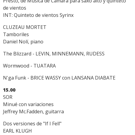
Presto, de Música de Cámara para saxo alto y quinteto
de vientos
INT: Quinteto de vientos Syrinx
CLUZEAU MORTET
Tamboriles
Daniel Nolí, piano
The Blizzard - LEVIN, MINNEMANN, RUDESS
Wormwood - TUATARA
N'ga Funk - BRICE WASSY con LANSANA DIABATE
15.00
SOR
Minué con variaciones
Jeffrey Mc.Fadden, guitarra
Dos versiones de "If I Fell"
EARL KLUGH