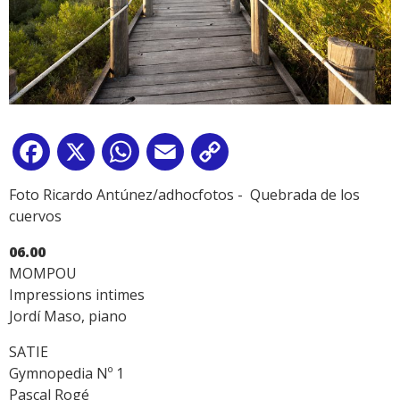
Facebook
X
WhatsApp
Email
Copy
Link
Foto Ricardo Antúnez/adhocfotos - Quebrada de los
cuervos
06.00
MOMPOU
Impressions intimes
Jordí Maso, piano
SATIE
Gymnopedia Nº 1
Pascal Rogé