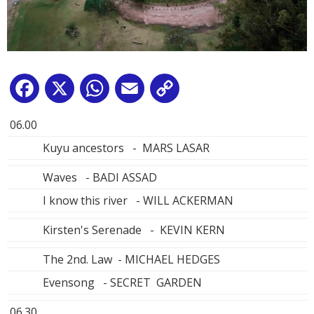
Facebook
X
WhatsApp
Email
Copy
Link
06.00
Kuyu ancestors - MARS LASAR
Waves - BADI ASSAD
I know this river - WILL ACKERMAN
Kirsten's Serenade - KEVIN KERN
The 2nd. Law - MICHAEL HEDGES
Evensong - SECRET GARDEN
06.30