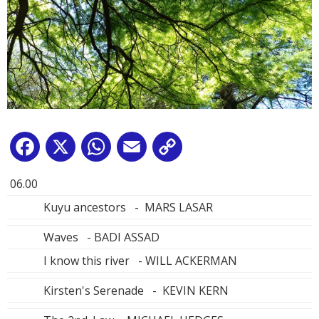
Facebook
X
WhatsApp
Email
Copy
Link
06.00
Kuyu ancestors - MARS LASAR
Waves - BADI ASSAD
I know this river - WILL ACKERMAN
Kirsten's Serenade - KEVIN KERN