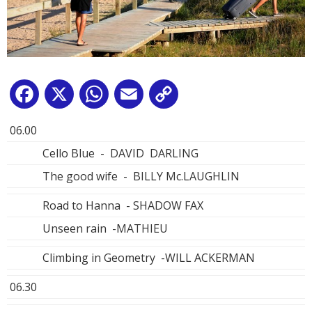
Facebook
X
WhatsApp
Email
Copy
Link
06.00
Cello Blue - DAVID DARLING
The good wife - BILLY Mc.LAUGHLIN
Road to Hanna - SHADOW FAX
Unseen rain -MATHIEU
Climbing in Geometry -WILL ACKERMAN
06.30