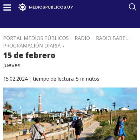
PORTAL MEDIOS PÚBLICOS
.
RADIO
.
RADIO BABEL
.
PROGRAMACIÓN DIARIA
.
15 de febrero
Jueves
15.02.2024 |
tiempo de lectura:
5
minutos