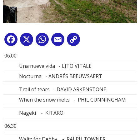
Facebook
X
WhatsApp
Email
Copy
Link
06.00
Una nueva vida - LITO VITALE
Nocturna - ANDRÉS BEEUWSAERT
Trail of tears - DAVID ARKENSTONE
When the snow melts - PHIL CUNNINGHAM
Nageki - KITARO
06.30
Waltz for Debby - RALPH TOWNER