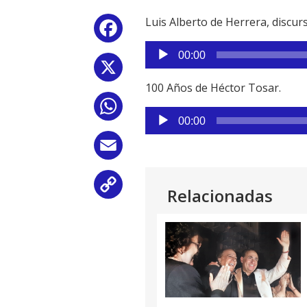
Luis Alberto de Herrera, discurs
Facebook
Reproductor
00:00
de
X
audio
100 Años de Héctor Tosar.
WhatsApp
Reproductor
00:00
de
audio
Email
Copy
Relacionadas
Link