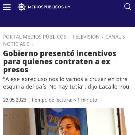
PORTAL MEDIOS PÚBLICOS
.
TELEVISIÓN
.
CANAL 5
.
NOTICIAS 5
.
Gobierno presentó incentivos
para quienes contraten a ex
presos
"A ese exrecluso nos lo vamos a cruzar en otra
esquina del país. No hay tutía", dijo Lacalle Pou
23.05.2023 |
tiempo de lectura:
< 1
minuto