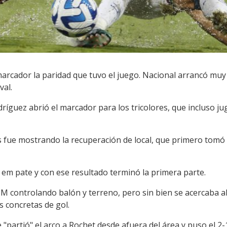
 marcador la paridad que tuvo el juego. Nacional arrancó muy
val.
dríguez abrió el marcador para los tricolores, que incluso 
 fue mostrando la recuperación de local, que primero tomó c
el em pate y con ese resultado terminó la primera parte.
 controlando balón y terreno, pero sin bien se acercaba al 
s concretas de gol.
 "partió" el arco a Rochet desde afuera del área y puso el 2-