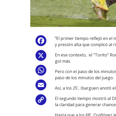
ºEl primer tiempo reflejó en el
Facebook
y presión alta que complicó al ri
En ese contexto, el "Torito" Ro
X
gol más.
WhatsApp
Pero con el paso de los minutos
paso de los minutos del juego.
Email
Así, a los 25', Ibargüen anotó 
El segundo tiempo mostró al DIM
Copy
la claridad para generar chance
Link
Hasta que a los 68', Quiñónez le