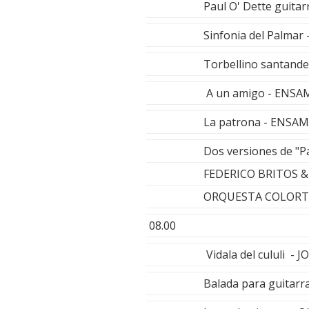
Paul O' Dette guitar
Sinfonia del Palma
Torbellino santand
A un amigo - ENS
La patrona - ENSA
Dos versiones de "P
FEDERICO BRITOS 
ORQUESTA COLOR
08.00
Vidala del cululi 
Balada para guitarr