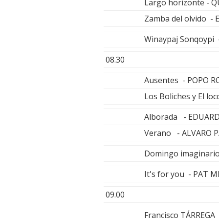
Largo horizonte -
Zamba del olvido -
Winaypaj Sonqoypi
08.30
Ausentes - POPO 
Los Boliches y El l
Alborada - EDUAR
Verano - ALVARO 
Domingo imaginari
It's for you - PAT
09.00
Francisco TÁRREGA