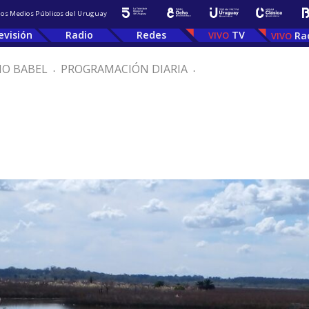
 los Medios Públicos del Uruguay
evisión
Radio
Redes
TV
Ra
IO BABEL
.
PROGRAMACIÓN DIARIA
.