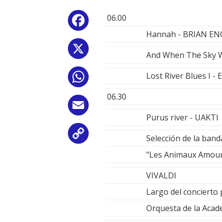
06.00
Facebook
Hannah - BRIAN EN
X
And When The Sky 
Lost River Blues I 
WhatsApp
06.30
Email
Purus river - UAKTI
Copy
Selección de la band
"Les Animaux Amour
Link
VIVALDI
Largo del concierto 
Orquesta de la Acad