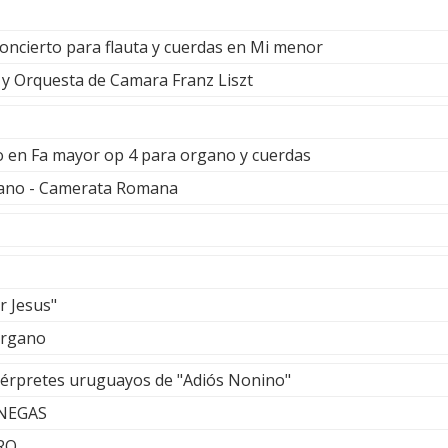
Concierto para flauta y cuerdas en Mi menor
a y Orquesta de Camara Franz Liszt
to en Fa mayor op 4 para organo y cuerdas
ano - Camerata Romana
r Jesus"
órgano
térpretes uruguayos de "Adiós Nonino"
ANEGAS
RO