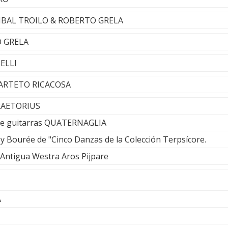
ANIBAL TROILO & ROBERTO GRELA
O GRELA
BELLI
UARTETO RICACOSA
PRAETORIUS
de guitarras QUATERNAGLIA
y Bourée de "Cinco Danzas de la Colección Terpsícore.
Antigua Westra Aros Pijpare
A