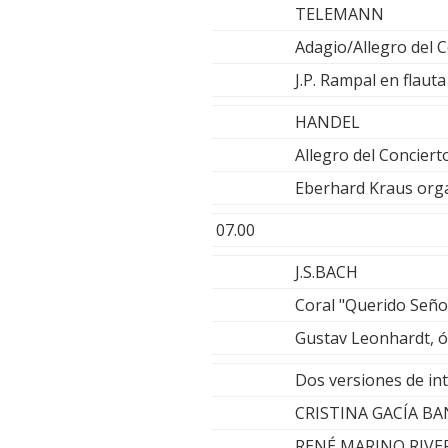
TELEMANN
Adagio/Allegro del 
J.P. Rampal en flaut
HANDEL
Allegro del Concier
Eberhard Kraus org
07.00
J.S.BACH
Coral "Querido Seño
Gustav Leonhardt, 
Dos versiones de in
CRISTINA GACÍA B
RENÉ MARINO RIVE