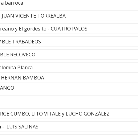
ra barroca
r - JUAN VICENTE TORREALBA
ereano y El gordesito - CUATRO PALOS
AMBLE TRABADEOS
MBLE RECOVECO
alomita Blanca"
& HERNAN BAMBOA
TANGO
- JORGE CUMBO, LITO VITALE y LUCHO GONZÁLEZ
a - LUIS SALINAS