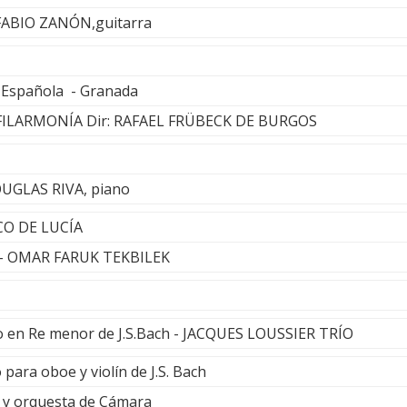
 FABIO ZANÓN,guitarra
e Española - Granada
ILARMONÍA Dir: RAFAEL FRÜBECK DE BURGOS
OUGLAS RIVA, piano
CO DE LUCÍA
 - OMAR FARUK TEKBILEK
to en Re menor de J.S.Bach - JACQUES LOUSSIER TRÍO
 para oboe y violín de J.S. Bach
y orquesta de Cámara