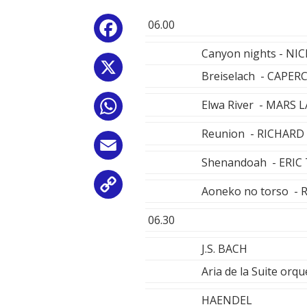
06.00
Facebook
Canyon nights - N
X
Breiselach - CAPER
Elwa River - MARS 
WhatsApp
Reunion - RICHAR
Email
Shenandoah - ERIC
Copy
Aoneko no torso -
Link
06.30
J.S. BACH
Aria de la Suite o
HAENDEL