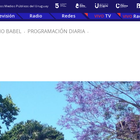
 los Medios Públicos del Uruguay
evisión
Radio
Redes
TV
Ra
IO BABEL
.
PROGRAMACIÓN DIARIA
.