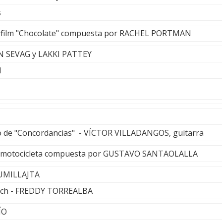
s
l film "Chocolate" compuesta por RACHEL PORTMAN
N SEVAG y LAKKI PATTEY
I
o de "Concordancias" - VÍCTOR VILLADANGOS, guitarra
e motocicleta compuesta por GUSTAVO SANTAOLALLA
RUMILLAJTA
Bach - FREDDY TORREALBA
ÍO