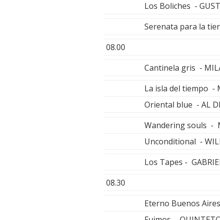
Los Boliches - GUS
Serenata para la ti
08.00
Cantinela gris - 
La isla del tiempo
Oriental blue - AL 
Wandering souls -
Unconditional - W
Los Tapes - GABRI
08.30
Eterno Buenos Air
Fuimos - QUINTET