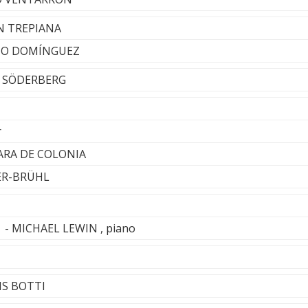
AN TREPIANA
NJO DOMÍNGUEZ
 SÖDERBERG
r
RA DE COLONIA
ER-BRÜHL
 - MICHAEL LEWIN , piano
RIS BOTTI