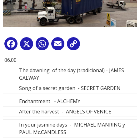
Facebook
X
WhatsApp
Email
Copy
Link
06.00
The dawning of the day (tradicional) - JAMES
GALWAY
Song of a secret garden - SECRET GARDEN
Enchantment - ALCHEMY
After the harvest - ANGELS OF VENICE
In your jasmine days - MICHAEL MANRING y
PAUL Mc.CANDLESS