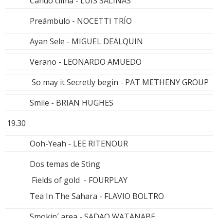
Cando clima - LUIS SALINAS
Preámbulo - NOCETTI TRÍO
Ayan Sele - MIGUEL DEALQUIN
Verano - LEONARDO AMUEDO
So may it Secretly begin - PAT METHENY GROUP
Smile - BRIAN HUGHES
19.30
Ooh-Yeah - LEE RITENOUR
Dos temas de Sting
Fields of gold - FOURPLAY
Tea In The Sahara - FLAVIO BOLTRO
Smokin´ area - SADAO WATANABE