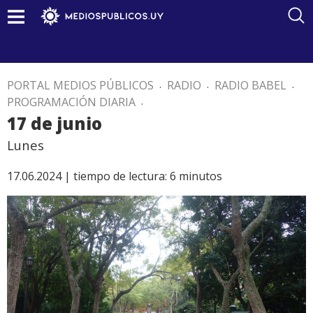
PORTAL MEDIOS PÚBLICOS
.
RADIO
.
RADIO BABEL
.
PROGRAMACIÓN DIARIA
.
17 de junio
Lunes
17.06.2024 |
tiempo de lectura:
6
minutos