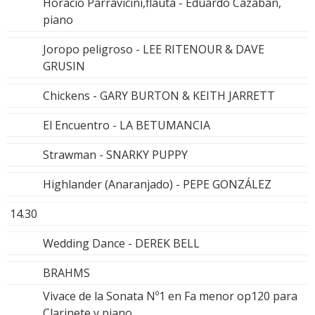
Horacio Parravicini,flauta - Eduardo Cazaban,
piano
Joropo peligroso - LEE RITENOUR & DAVE
GRUSIN
Chickens - GARY BURTON & KEITH JARRETT
El Encuentro - LA BETUMANCIA
Strawman - SNARKY PUPPY
Highlander (Anaranjado) - PEPE GONZÁLEZ
14.30
Wedding Dance - DEREK BELL
BRAHMS
Vivace de la Sonata Nº1 en Fa menor op120 para
Clarinete y piano