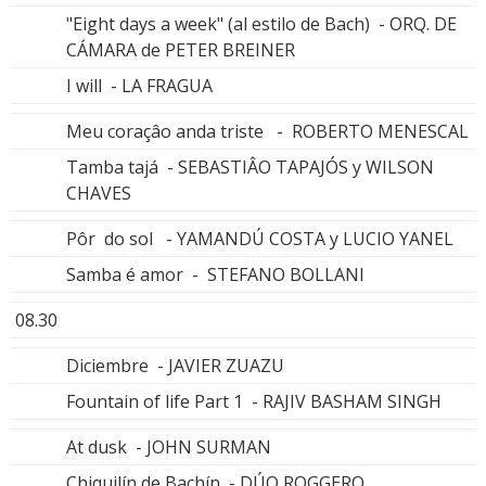
"Eight days a week" (al estilo de Bach) - ORQ. DE
CÁMARA de PETER BREINER
I will - LA FRAGUA
Meu coraçâo anda triste - ROBERTO MENESCAL
Tamba tajá - SEBASTIÂO TAPAJÓS y WILSON
CHAVES
Pôr do sol - YAMANDÚ COSTA y LUCIO YANEL
Samba é amor - STEFANO BOLLANI
08.30
Diciembre - JAVIER ZUAZU
Fountain of life Part 1 - RAJIV BASHAM SINGH
At dusk - JOHN SURMAN
Chiquilín de Bachín - DÚO ROGGERO