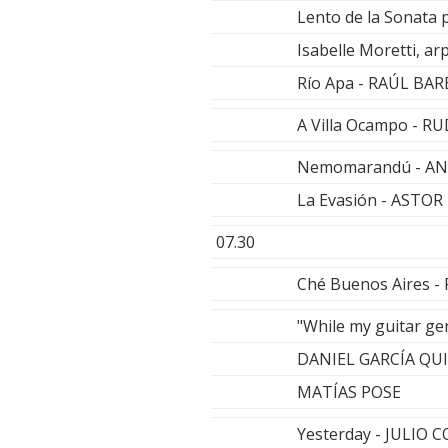
Lento de la Sonata 
Isabelle Moretti, ar
Río Apa - RAÚL BA
A Villa Ocampo - RU
Nemomarandú - A
La Evasión - ASTOR
07.30
Ché Buenos Aires 
"While my guitar ge
DANIEL GARCÍA QU
MATÍAS POSE
Yesterday - JULIO 