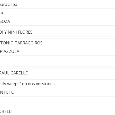
para arpa
pa
RBOZA
DI Y NINI FLORES
NTONIO TARRAGO ROS
 PIAZZOLA
- RAUL GARELLO
ntly weeps" en dos versiones
INTETO
COBELLI