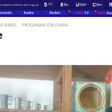
 los Medios Públicos del Uruguay
evisión
Radio
Redes
TV
Ra
IO BABEL
.
PROGRAMACIÓN DIARIA
.
e