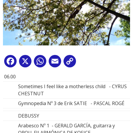
Facebook
X
WhatsApp
Email
Copy
Link
06.00
Sometimes I feel like a motherless child - CYRUS
CHESTNUT
Gymnopedia Nº 3 de Erik SATIE - PASCAL ROGÉ
DEBUSSY
Arabesco Nº 1 - GERALD GARCÍA, guitarra y
ORQU. FILARMÓNICA DE KOSICE