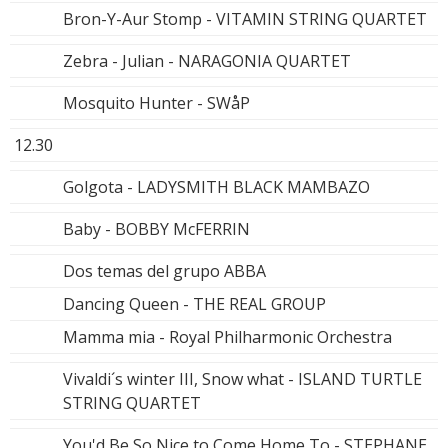
Bron-Y-Aur Stomp - VITAMIN STRING QUARTET
Zebra - Julian - NARAGONIA QUARTET
Mosquito Hunter - SWåP
12.30
Golgota - LADYSMITH BLACK MAMBAZO
Baby - BOBBY McFERRIN
Dos temas del grupo ABBA
Dancing Queen - THE REAL GROUP
Mamma mia - Royal Philharmonic Orchestra
Vivaldi´s winter III, Snow what - ISLAND TURTLE
STRING QUARTET
You'd Be So Nice to Come Home To - STEPHANE