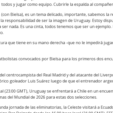
s todos y jugar como equipo. Cubrirle la espalda al compañer
(con Bielsa), es un tema delicado, importante, sabemos la r
s la responsabilidad de ser la imagen de Uruguay. Estoy dispue
 a ser nada. Es una cinta, todos tenemos que ser un ejemplo
o.
tura que tiene en su mano derecha -que no le impedirá jugar-
 futbolistas convocados por Bielsa para los primeros dos encu
 del centrocampista del Real Madrid y del atacante del Live
tórico goleador Luis Suárez luego de que el entrenador arge
local (23.00 GMT), Uruguay se enfrentará a Chile en un encu
nas del Mundial de 2026 para estas dos selecciones.
unda jornada de las eliminatorias, la Celeste visitará a Ecu