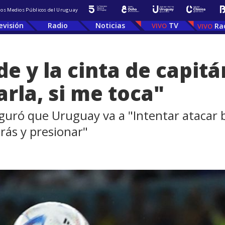
 los Medios Públicos del Uruguay
evisión
Radio
Noticias
TV
Ra
e y la cinta de capitá
arla, si me toca"
eguró que Uruguay va a "Intentar atacar
rás y presionar"