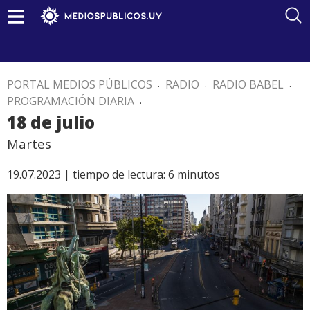
PORTAL MEDIOS PÚBLICOS
.
RADIO
.
RADIO BABEL
.
PROGRAMACIÓN DIARIA
.
18 de julio
Martes
19.07.2023 |
tiempo de lectura:
6
minutos