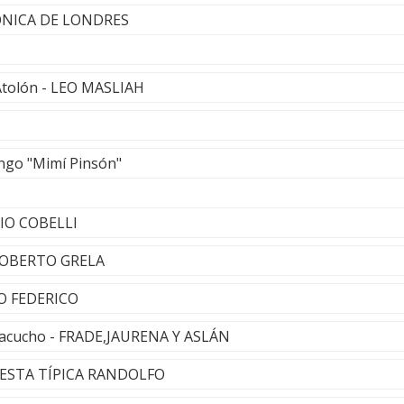
NICA DE LONDRES
Atolón - LEO MASLIAH
ango "Mimí Pinsón"
IO COBELLI
 ROBERTO GRELA
O FEDERICO
 Ayacucho - FRADE,JAURENA Y ASLÁN
QUESTA TÍPICA RANDOLFO