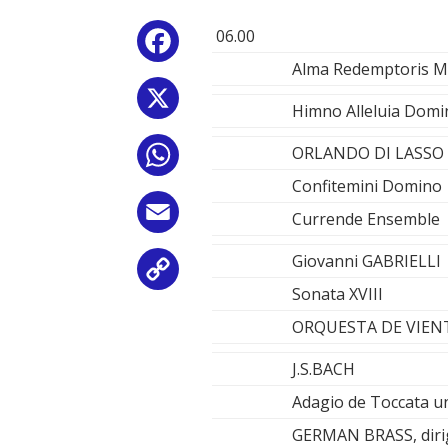
06.00
Facebook
Alma Redemptoris Ma
X
Himno Alleluia Dom
ORLANDO DI LASSO
WhatsApp
Confitemini Domino
Email
Currende Ensemble
Giovanni GABRIELLI
Copy
Sonata XVIII
Link
ORQUESTA DE VIEN
J.S.BACH
Adagio de Toccata 
GERMAN BRASS, dirig