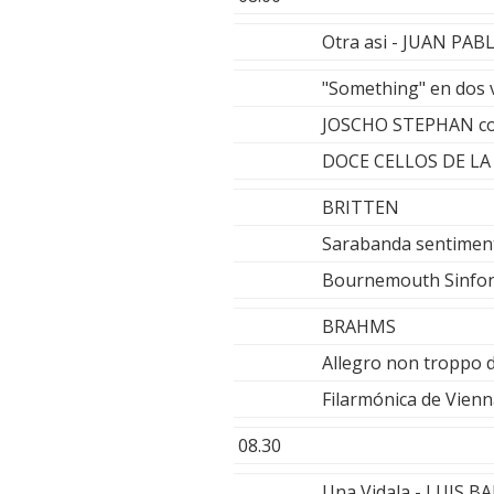
Otra asi - JUAN PA
"Something" en dos 
JOSCHO STEPHAN c
DOCE CELLOS DE LA
BRITTEN
Sarabanda sentimenta
Bournemouth Sinfoni
BRAHMS
Allegro non troppo d
Filarmónica de Vienn
08.30
Una Vidala - LUIS B