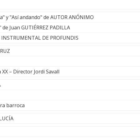
ía" y "Así andando" de AUTOR ANÓNIMO
lla" de Juan GUTIÉRREZ PADILLA
E INSTRUMENTAL DE PROFUNDIS
CRUZ
X – Director Jordi Savall
A
rra barroca
 LUCÍA