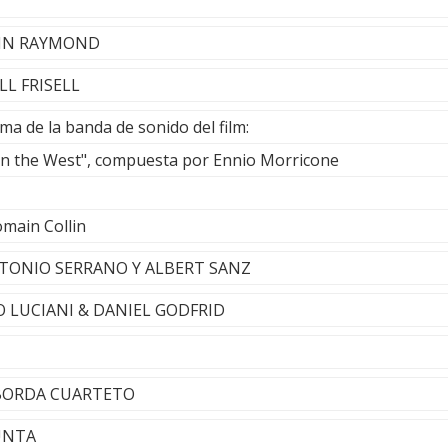
JOHN RAYMOND
LL FRISELL
ma de la banda de sonido del film:
in the West", compuesta por Ennio Morricone
main Collin
NTONIO SERRANO Y ALBERT SANZ
CO LUCIANI & DANIEL GODFRID
S BORDA CUARTETO
YUNTA