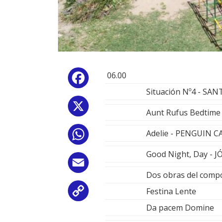
06.00
Facebook
Situación Nº4 - S
X
Aunt Rufus Bedtime
Adelie - PENGUIN C
WhatsApp
Good Night, Day -
Email
Dos obras del comp
Festina Lente
Copy
Da pacem Domine
Link