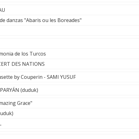
AU
 de danzas "Abaris ou les Boreades"
monia de los Turcos
CERT DES NATIONS
usette by Couperin - SAMI YUSUF
SPARYÁN (duduk)
mazing Grace"
duduk)
L