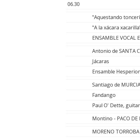
06.30
"Aquestando toncer
"A la xácara xacari
ENSAMBLE VOCAL 
Antonio de SANTA 
Jácaras
Ensamble Hesperion X
Santiago de MURCI
Fandango
Paul O' Dette, guita
Montino - PACO DE
MORENO TORROBA