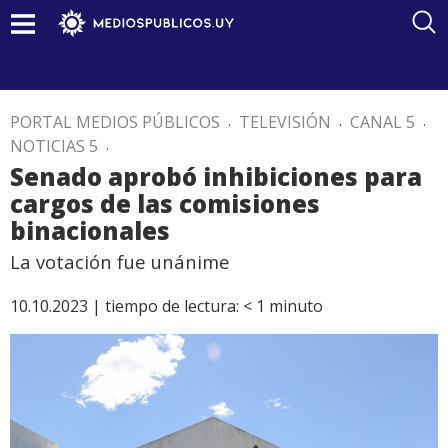
PORTAL MEDIOS PÚBLICOS
.
TELEVISIÓN
.
CANAL 5
.
NOTICIAS 5
.
Senado aprobó inhibiciones para
cargos de las comisiones
binacionales
La votación fue unánime
10.10.2023 |
tiempo de lectura:
< 1
minuto