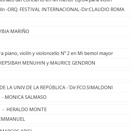
lín -ORQ. FESTIVAL INTERNACIONAL-Dir:CLAUDIO ROMA
NYBIA MARIÑO
a piano, violín y violoncello Nº 2 en Mi bemol mayor
HEPSIBAH MENUHIN y MAURICE GENDRON
O DE LA UNIV.DE LA REPÚBLICA -´Dir:FCO.SIMALDONI
io - MONICA SALMASO
na - HERALDO MONTE
I EMMANUEL