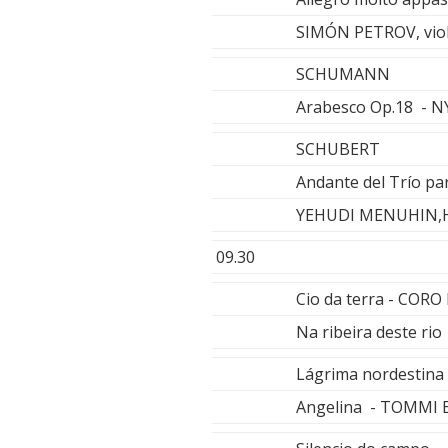
SIMÓN PETROV, vio
SCHUMANN
Arabesco Op.18 - 
SCHUBERT
Andante del Trío par
YEHUDI MENUHIN,
09.30
Cio da terra - COR
Na ribeira deste r
Lágrima nordesti
Angelina - TOMM