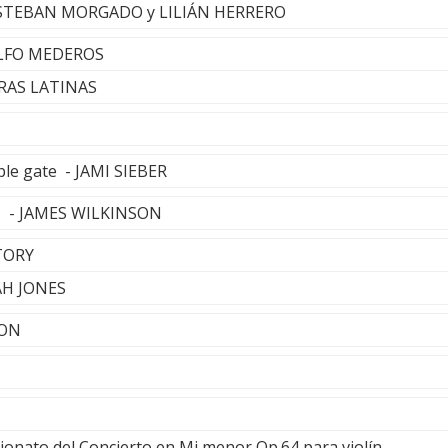
 ESTEBAN MORGADO y LILIÁN HERRERO
DOLFO MEDEROS
RAS LATINAS
le gate - JAMI SIEBER
ave - JAMES WILKINSON
STORY
AH JONES
TON
ionato del Concierto en Mi menor Op.64 para violín