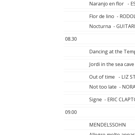
Naranjo en flor -
Flor de lino - RO
Nocturna - GUITAR
08.30
Dancing at the Temp
Jordi in the sea c
Out of time - LIZ 
Not too late - NOR
Signe - ERIC CLAP
09.00
MENDELSSOHN
Allegro molto appas