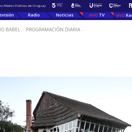
 los Medios Públicos del Uruguay
evisión
Radio
Noticias
TV
Ra
IO BABEL
.
PROGRAMACIÓN DIARIA
.