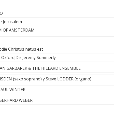
NO
re Jerusalem
M OF AMSTERDAM
odie Christus natus est
 Oxford,Dir Jeremy Summerly
 - JAN GARBAREK & THE HILLARD ENSEMBLE
SDEN (saxo soprano) y Steve LODDER (organo)
 PAUL WINTER
- EBERHARD WEBER