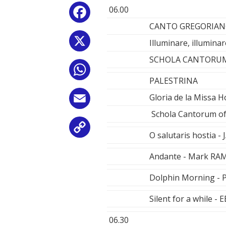
06.00
Facebook
CANTO GREGORIA
X
Illuminare, illumina
SCHOLA CANTORU
WhatsApp
PALESTRINA
Gloria de la Missa H
Email
Schola Cantorum of
Copy
O salutaris hostia
Link
Andante - Mark RAM
Dolphin Morning -
Silent for a while 
06.30