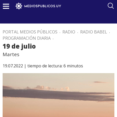
PORTAL MEDIOS PÚBLICOS
.
RADIO
.
RADIO BABEL
.
PROGRAMACIÓN DIARIA
.
19 de julio
Martes
19.07.2022 |
tiempo de lectura:
6
minutos