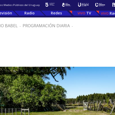
 los Medios Públicos del Uruguay
evisión
Radio
Redes
TV
Ra
IO BABEL
.
PROGRAMACIÓN DIARIA
.