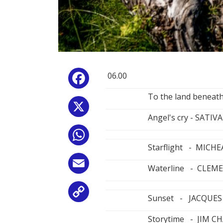
06.00
Facebook
To the land benea
X
Angel's cry - SATIVA
WhatsApp
Starflight - MIC
Email
Waterline - CLEM
Copy
Sunset - JACQUES
Link
Storytime - JIM C