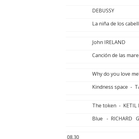
DEBUSSY
La niña de los cabe
John IRELAND
Canción de las mar
Why do you love m
Kindness space - 
The token - KETI
Blue - RICHARD 
08.30