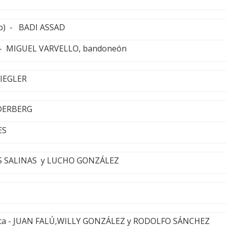
to) - BADI ASSAD
 - MIGUEL VARVELLO, bandoneón
IEGLER
DERBERG
ES
UIS SALINAS y LUCHO GONZÁLEZ
ca - JUAN FALÚ,WILLY GONZÁLEZ y RODOLFO SÁNCHEZ