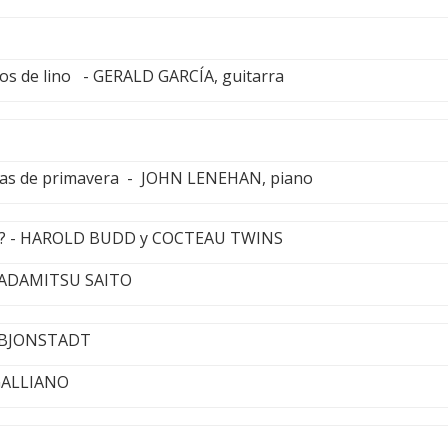
llos de lino - GERALD GARCÍA, guitarra
eas de primavera - JOHN LENEHAN, piano
e? - HAROLD BUDD y COCTEAU TWINS
TADAMITSU SAITO
L BJONSTADT
GALLIANO