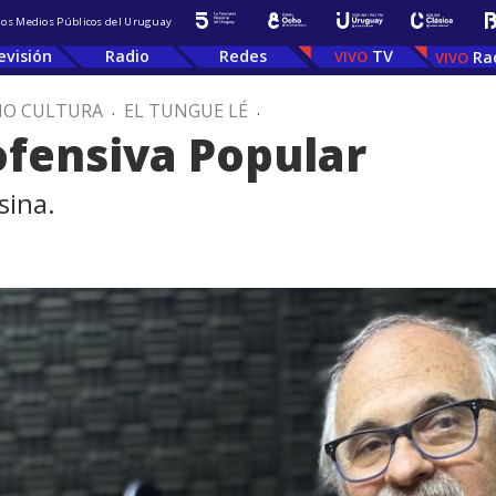
 los Medios Públicos del Uruguay
evisión
Radio
Redes
TV
Ra
IO CULTURA
.
EL TUNGUE LÉ
.
ofensiva Popular
sina.