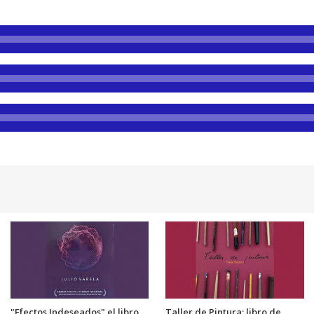
"Efectos Indeseados" el libro
Taller de Pintura: libro de